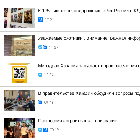
К 175-тию железнодорожных войск России в КД
10:21
Уважаемые охотники!. Внимание! Важная инфо
11:27
Минздрав Хакасии запускает опрос населения 
10:24
В правительстве Хакасии обсудили вопросы по
09:48
Профессия «строитель» – призвание
09:18