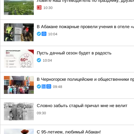
Ловите наш путеводитель по празднику, друзь
10:30
В Абакане пожарные провели учения в отеле «
10:04
Пусть дачный сезон будет в радость
10:04
В Черногорске полицейские и общественники п
09:48
Словно забыть старый причал мне не велит
09:30
С 95-летием, любимый Абакан!