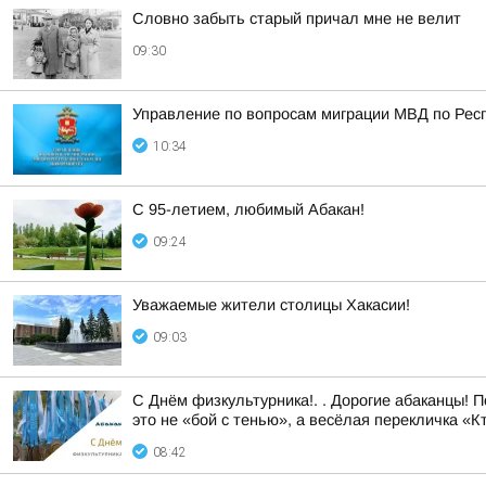
Словно забыть старый причал мне не велит
09:30
Управление по вопросам миграции МВД по Рес
10:34
С 95-летием, любимый Абакан!
09:24
Уважаемые жители столицы Хакасии!
09:03
С Днём физкультурника!. . Дорогие абаканцы! 
это не «бой с тенью», а весёлая перекличка «Кт
08:42