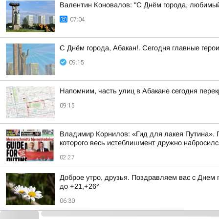
Валентин Коновалов: "С Днём города, любимы
07:04
С Днём города, Абакан!. Сегодня главные геро
09:15
Напомним, часть улиц в Абакане сегодня пере
09:15
Владимир Корнилов: «Гид для лакея Путина». П
которого весь истеблишмент дружно набросился 
02:27
Доброе утро, друзья. Поздравляем вас с Днем 
до +21,+26°
06:30