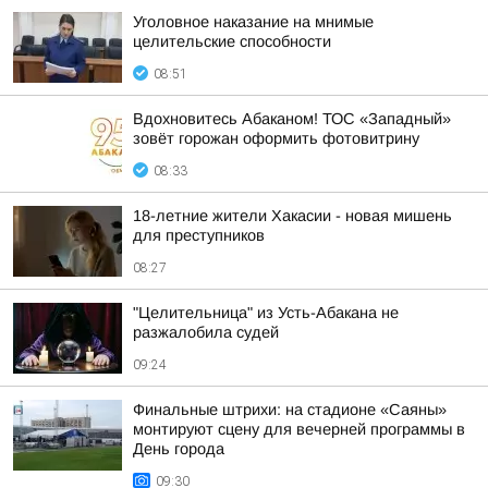
Уголовное наказание на мнимые
целительские способности
08:51
Вдохновитесь Абаканом! ТОС «Западный»
зовёт горожан оформить фотовитрину
08:33
18-летние жители Хакасии - новая мишень
для преступников
08:27
"Целительница" из Усть-Абакана не
разжалобила судей
09:24
Финальные штрихи: на стадионе «Саяны»
монтируют сцену для вечерней программы в
День города
09:30