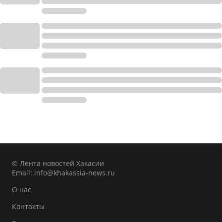
© Лента новостей Хакасии
Email:
info@khakassia-news.ru
О нас
Контакты