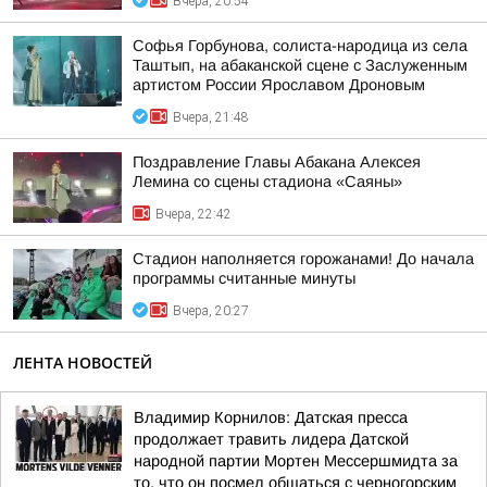
Вчера, 20:54
Софья Горбунова, солиста-народица из села
Таштып, на абаканской сцене с Заслуженным
артистом России Ярославом Дроновым
Вчера, 21:48
Поздравление Главы Абакана Алексея
Лемина со сцены стадиона «Саяны»
Вчера, 22:42
Стадион наполняется горожанами! До начала
программы считанные минуты
Вчера, 20:27
ЛЕНТА НОВОСТЕЙ
Владимир Корнилов: Датская пресса
продолжает травить лидера Датской
народной партии Мортен Мессершмидта за
то, что он посмел общаться с черногорским