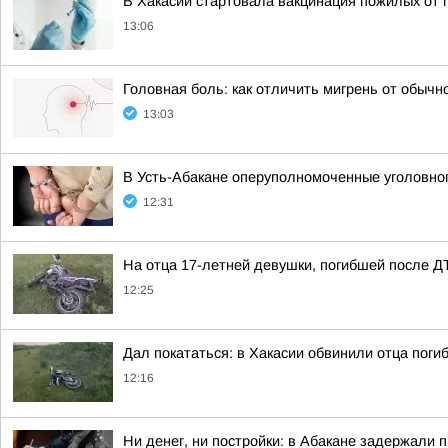
В Хакасии стартовала вакцинация пожилых от 
13:06
Головная боль: как отличить мигрень от обычн
13:03
В Усть-Абакане оперуполномоченные уголовног
12:31
На отца 17-летней девушки, погибшей после Д
12:25
Дал покататься: в Хакасии обвинили отца пог
12:16
Ни денег, ни постройки: в Абакане задержали