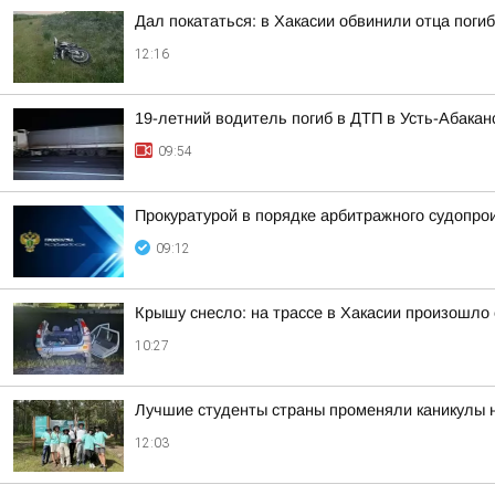
Дал покататься: в Хакасии обвинили отца пог
12:16
19-летний водитель погиб в ДТП в Усть-Абакан
09:54
Прокуратурой в порядке арбитражного судопро
09:12
Крышу снесло: на трассе в Хакасии произошло
10:27
Лучшие студенты страны променяли каникулы на
12:03