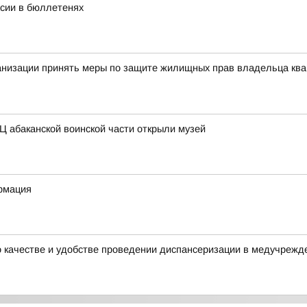
асии в бюллетенях
анизации принять меры по защите жилищных прав владельца ква
Ц абаканской воинской части открыли музей
рмация
о качестве и удобстве проведении диспансеризации в медучрежд