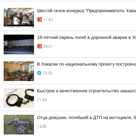
Шестой сезон конкурса "Предприниматель Хакас
11:43
19-летний парень погиб в дорожной аварии в У
09:21
В Хакасии по национальному проекту построен
12:03
Быстрое и качественное строительство оказа
11:43
Отца девушки, погибшей в ДТП на мотоцикле, б
13:09