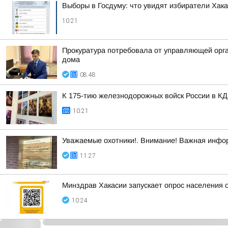
Выборы в Госдуму: что увидят избиратели Хак
10:21
Прокуратура потребовала от управляющей орг
дома
08:48
К 175-тию железнодорожных войск России в КД
10:21
Уважаемые охотники!. Внимание! Важная инфо
11:27
Минздрав Хакасии запускает опрос населения 
10:24