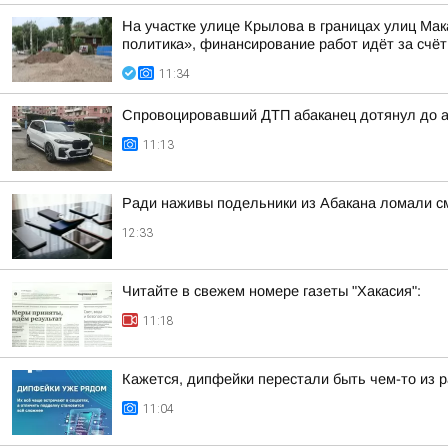
На участке улице Крылова в границах улиц М
политика», финансирование работ идёт за счёт
11:34
Спровоцировавший ДТП абаканец дотянул до 
11:13
Ради наживы подельники из Абакана ломали 
12:33
Читайте в свежем номере газеты "Хакасия":
11:18
Кажется, дипфейки перестали быть чем-то из 
11:04