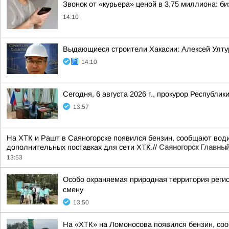
Звонок от «курьера» ценой в 3,75 миллиона: б
14:10
Выдающиеся строители Хакасии: Алексей Ултур
14:10
Сегодня, 6 августа 2026 г., прокурор Республ
13:57
На ХТК и Рашт в Саяногорске появился бензин, сообщают водит
дополнительных поставках для сети ХТК.//
Саяногорск Главны
13:53
Особо охраняемая природная территория регио
смену
13:50
На «ХТК» на Ломоносова появился бензин, со