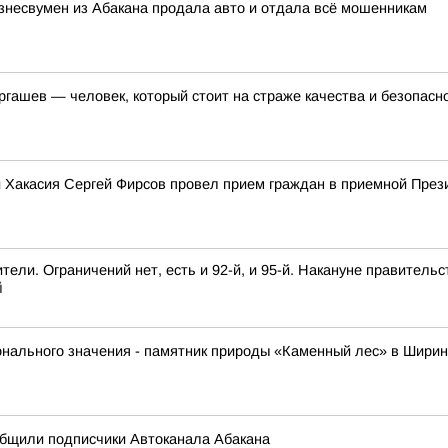
изнесвумен из Абакана продала авто и отдала всё мошенникам
гашев — человек, который стоит на страже качества и безопасн
ики Хакасия Сергей Фирсов провел прием граждан в приемной Пре
ели. Ограничений нет, есть и 92-й, и 95-й. Накануне правительс
й
нального значения - памятник природы «Каменный лес» в Ширинс
общили подписчики Автоканала Абакана