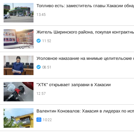
Топливо есть: заместитель главы Хакасии обн
13:45
Житель Ширинского района, покупая контрактны
11:52
Уголовное наказание на мнимые целительские 
08:51
"ХТК" открывает заправки в Хакасии
12:57
Валентин Коновалов: Хакасия в лидерах по и
10:22