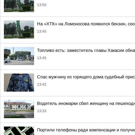
13:50
На «ХТК» на Ломоносова появился бензин, со
13:45
Топливо есть: заместитель главы Хакасии обн
13:45
Спас мужчину из горящего дома судебный прис
13:42
Водитель иномарки сбил женщину на пешеходн
13:33
Портили телефоны ради компенсации и получил