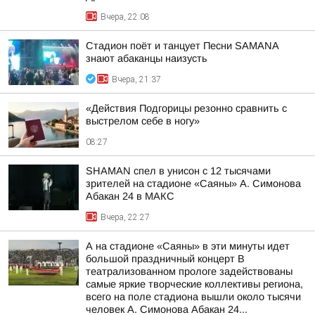
Вчера, 22:08
Стадион поёт и танцует Песни SAMANA
знают абаканцы наизусть
Вчера, 21:37
«Действия Подгорицы резонно сравнить с
выстрелом себе в ногу»
08:27
SHAMAN спел в унисон с 12 тысячами
зрителей на стадионе «Саяны» А. Симонова
Абакан 24 в МАКС
Вчера, 22:27
А на стадионе «Саяны» в эти минуты идет
большой праздничный концерт В
театрализованном прологе задействованы
самые яркие творческие коллективы региона,
всего на поле стадиона вышли около тысячи
человек А. Симонова Абакан 24...