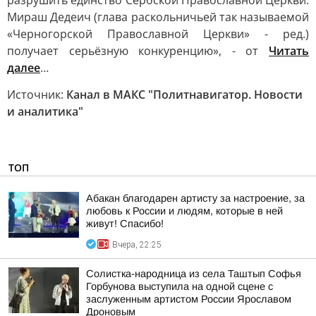
разрушить единство Сербской Православной Церкви.
Мираш Дедеич (глава раскольничьей так называемой
«Черногорской Православной Церкви» - ред.)
получает серьёзную конкуренцию», - от
Читать
далее
…
Источник:
Канал в МАКС "Политнавигатор. Новости
и аналитика"
ТОП
Абакан благодарен артисту за настроение, за
любовь к России и людям, которые в ней
живут! Спасибо!
Вчера, 22:25
Солистка-народница из села Таштып Софья
Горбунова выступила на одной сцене с
заслуженным артистом России Ярославом
Дроновым