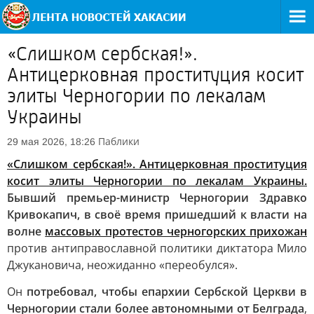
«Слишком сербская!».
Антицерковная проституция косит
элиты Черногории по лекалам
Украины
Паблики
29 мая 2026, 18:26
«Слишком сербская!». Антицерковная проституция
косит элиты Черногории по лекалам Украины.
Бывший премьер-министр Черногории Здравко
Кривокапич, в своё время пришедший к власти на
волне
массовых протестов черногорских прихожан
против антиправославной политики диктатора Мило
Джукановича, неожиданно «переобулся».
Он
потребовал, чтобы епархии Сербской Церкви в
Черногории стали более автономными от Белграда
,