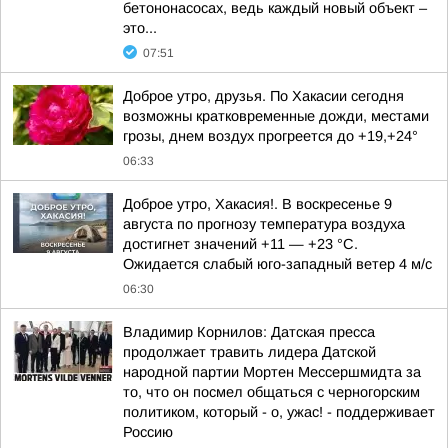
бетононасосах, ведь каждый новый объект –
это...
07:51
Доброе утро, друзья. По Хакасии сегодня
возможны кратковременные дожди, местами
грозы, днем воздух прогреется до +19,+24°
06:33
Доброе утро, Хакасия!. В воскресенье 9
августа по прогнозу температура воздуха
достигнет значений +11 — +23 °С.
Ожидается слабый юго-западный ветер 4 м/с
06:30
Владимир Корнилов: Датская пресса
продолжает травить лидера Датской
народной партии Мортен Мессершмидта за
то, что он посмел общаться с черногорским
политиком, который - о, ужас! - поддерживает
Россию