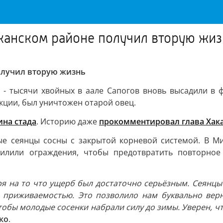
канском районе получил вторую жиз
олучил вторую жизнь
- тысячи хвойных в аале Сапогов вновь высадили в 
кции, был уничтожен отарой овец.
ина стада
. Историю даже
прокомментировал глава Хак
е сеянцы сосны с закрытой корневой системой. В Ми
силили ограждения, чтобы предотвратить повторное
тря на то что ущерб был достаточно серьёзным. Сеянцы
 приживаемостью. Это позволило нам буквально верну
обы молодые сосенки набрали силу до зимы. Уверен, чт
ко
.