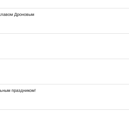
ославом Дроновым
льным праздником!