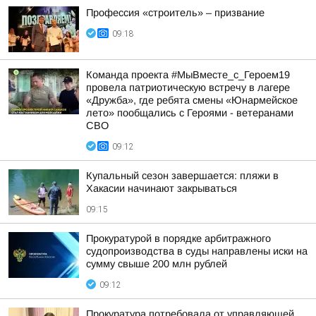
Профессия «строитель» – призвание
09:18
Команда проекта #МыВместе_с_Героем19
провела патриотическую встречу в лагере
«Дружба», где ребята смены «Юнармейское
лето» пообщались с Героями - ветеранами
СВО
09:12
Купальный сезон завершается: пляжи в
Хакасии начинают закрываться
09:15
Прокуратурой в порядке арбитражного
судопроизводства в суды направлены иски на
сумму свыше 200 млн рублей
09:12
Прокуратура потребовала от управляющей