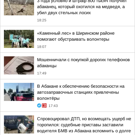
3 года условно и штраф 800 тысяч получил
абаканец, который охотился на медведя, а
убил двух стельных лосих
18:25
«Каменный лес» в Ширинском районе
помогают обустраивать волонтеры
18:07
Мошенничали с покупкой дорогих телефонов
абаканцы
17:49
В Абакане к обеспечению безопасности на
автозаправочных станциях привлечены
волонтёры
17:43
Спровоцировал ДТП, но возмещать ущерб не
торопился: судебные приставы заставили
водителя БМВ из Абакана вспомнить о долге