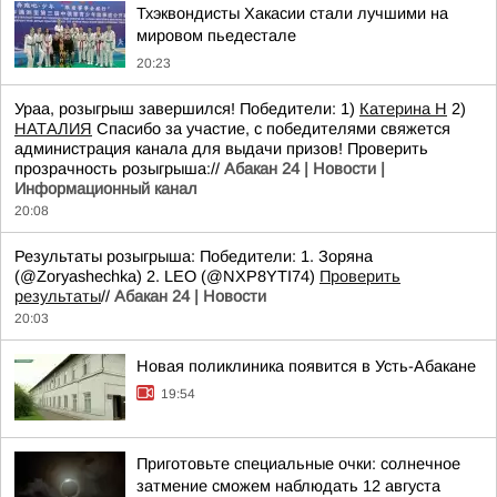
Тхэквондисты Хакасии стали лучшими на
мировом пьедестале
20:23
Ураа, розыгрыш завершился! Победители: 1)
Катерина Н
2)
НАТАЛИЯ
Спасибо за участие, с победителями свяжется
администрация канала для выдачи призов! Проверить
прозрачность розыгрыша://
Абакан 24 | Новости |
Информационный канал
20:08
Результаты розыгрыша: Победители: 1. Зоряна
(@Zoryashechka) 2. LEO (@NXP8YTI74)
Проверить
результаты
//
Абакан 24 | Новости
20:03
Новая поликлиника появится в Усть-Абакане
19:54
Приготовьте специальные очки: солнечное
затмение сможем наблюдать 12 августа