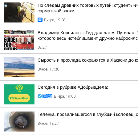
По следам древних торговых путей: студенты-и
сарматской эпохи
Вчера, 19:38
Владимир Корнилов: «Гид для лакея Путина». П
которого весь истеблишмент дружно набросился 
02:27
Сырость и прохлада сохранятся в Хакасии до 
Вчера, 17:30
Сегодня в рубрике #ДобрыеДела:
Вчера, 19:00
Телёнка, провалившегося в глубокий колодец, 
Вчера, 18:27