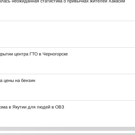
рылась неожиданная статистика о привычках жителей Хакасии
крытии центра ГТО в Черногорске
а цены на бензин
изма в Якутии для людей в ОВЗ