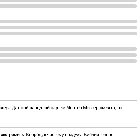
 лидера Датской народной партии Мортен Мессершмидта, на
кстремизм Вперёд, к чистому воздуху! Библиотечное