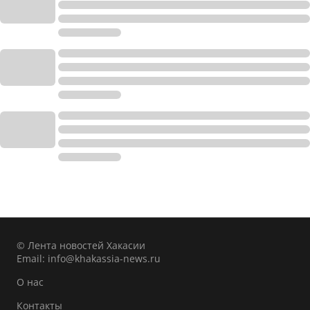
© Лента новостей Хакасии
Email:
info@khakassia-news.ru
О нас
Контакты