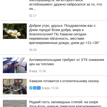
Мессершмидта, на которого весь
истеблишмент дружно набросился за то, что
он...
02:27
Доброе утро, друзья. Поздравляем вас с
Днем города! Всем добра, мира и
благополучия!! По Хакасии сегодня
переменная облачность, местами
кратковременные дожди, днем до +21,+26°
06:30
Антимонопольщики требуют от ХТК снижения
цен на топливо
Вчера, 15:36
Хакасия готовится к отопительному сезону
Вчера, 15:04
Редкий гость заповедных степей: на озере
Улух-Коль ученые заметили краснокнижного