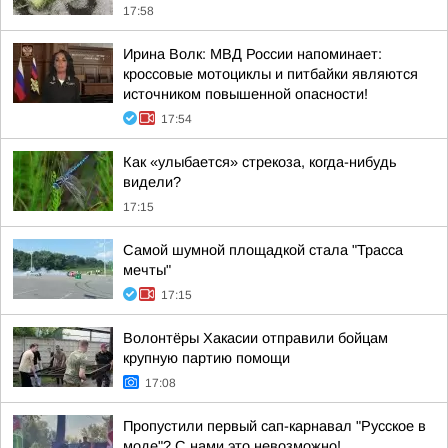
17:58
Ирина Волк: МВД России напоминает:
кроссовые мотоциклы и питбайки являются
источником повышенной опасности!
17:54
Как «улыбается» стрекоза, когда-нибудь
видели?
17:15
Самой шумной площадкой стала "Трасса
мечты"
17:15
Волонтёры Хакасии отправили бойцам
крупную партию помощи
17:08
Пропустили первый сап-карнавал "Русское в
моде"? С нами это невозможно!