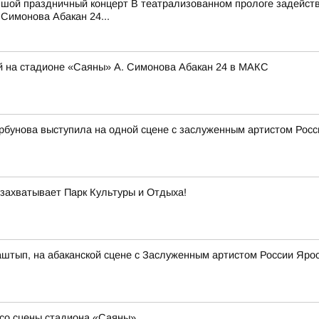
ьшой праздничный концерт В театрализованном прологе задейств
Симонова Абакан 24...
й на стадионе «Саяны» А. Симонова Абакан 24 в МАКС
рбунова выступила на одной сцене с заслуженным артистом Ро
 захватывает Парк Культуры и Отдыха!
аштып, на абаканской сцене с Заслуженным артистом России Яр
со сцены стадиона «Саяны»