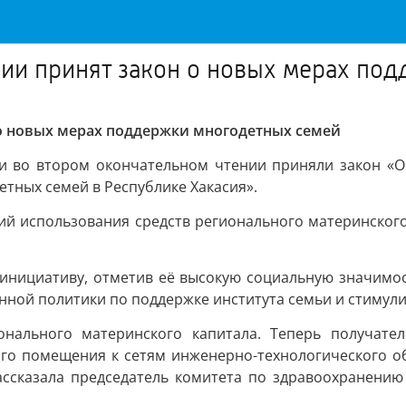
сии принят закон о новых мерах по
 о новых мерах поддержки многодетных семей
и во втором окончательном чтении приняли закон «О
тных семей в Республике Хакасия».
й использования средств регионального материнского
инициативу, отметив её высокую социальную значимос
енной политики по поддержке института семьи и стиму
нального материнского капитала. Теперь получатели
го помещения к сетям инженерно-технологического об
ассказала председатель комитета по здравоохранению