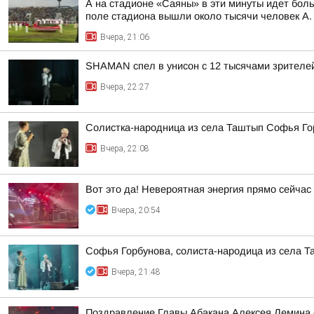
А на стадионе «Саяны» в эти минуты идет бол
поле стадиона вышли около тысячи человек А. 
Вчера, 21:06
SHAMAN спел в унисон с 12 тысячами зрителе
Вчера, 22:27
Солистка-народница из села Таштып Софья Го
Вчера, 22:08
Вот это да! Невероятная энергия прямо сейчас
Вчера, 20:54
Софья Горбунова, солиста-народица из села Т
Вчера, 21:48
Поздравление Главы Абакана Алексея Лемина 