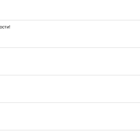
ости!