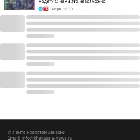
моде"? С нами это невозможно!
Вчера, 16:58
© Лента новостей Хакасии
Email:
info@khakassia-news.ru