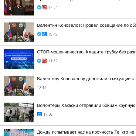
17:54
Валентин Коновалов: Провёл совещание по обс
12:42
СТОП-мошенничество. Кладите трубку без разг
11:57
Валентину Коновалову доложили о ситуации с 
13:45
Волонтёры Хакасии отправили бойцам крупну
17:08
Дождь испытывает нас на прочность Те, кто не