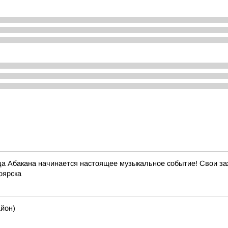
ода Абакана начинается настоящее музыкальное событие! Свои з
оярска
айон)