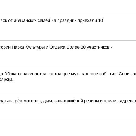
явок от абаканских семей на праздник приехали 10
атории Парка Культуры и Отдыха Более 30 участников -
да Абакана начинается настоящее музыкальное событие! Свои з
оярска
улакина рёв моторов, дым, запах жжёной резины и прилив адре