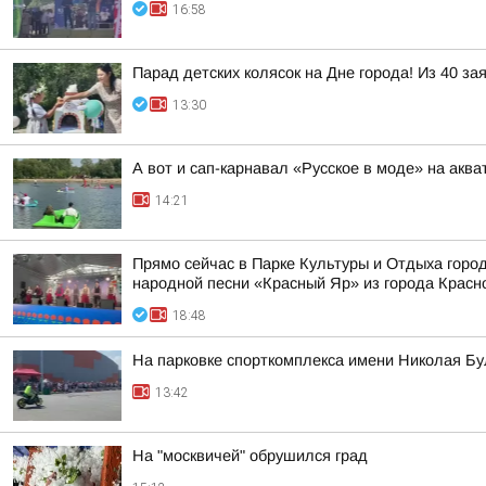
16:58
Парад детских колясок на Дне города! Из 40 за
13:30
А вот и сап-карнавал «Русское в моде» на акв
14:21
Прямо сейчас в Парке Культуры и Отдыха горо
народной песни «Красный Яр» из города Красн
18:48
На парковке спорткомплекса имени Николая Б
13:42
На "москвичей" обрушился град