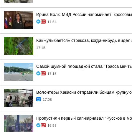
Ирина Волк: МВД России напоминает: кроссовы
17:54
Как «улыбается» стрекоза, когда-нибудь видел
17:15
Самой шумной площадкой стала "Трасса мечты
17:15
Волонтёры Хакасии отправили бойцам крупну
17:08
Пропустили первый сап-карнавал "Русское в м
16:58