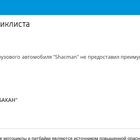
циклиста
рузового автомобиля "Shacman" не предоставил преиму
АБАКАН"
е мотоциклы и питбайки являются источником повышенной опасн