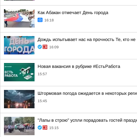
Как Абакан отмечает День города
16:18
Дождь испытывает нас на прочность Те, кто не
16:09
Новая вакансия в рубрике #ЕстьРабота
15:57
Штормовая погода ожидается в некоторых рег
15:45
"Лапы в строю" успли порадовать гостей празд
15:15