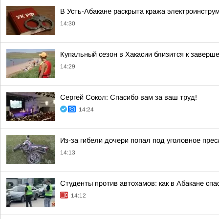
В Усть-Абакане раскрыта кража электроинстру
14:30
Купальный сезон в Хакасии близится к заверш
14:29
Сергей Сокол: Спасибо вам за ваш труд!
14:24
Из-за гибели дочери попал под уголовное пре
14:13
Студенты против автохамов: как в Абакане спа
14:12