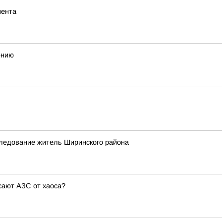
мента
ению
следование житель Ширинского района
сают АЗС от хаоса?