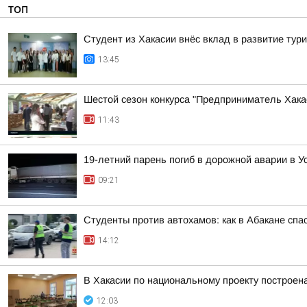
ТОП
Студент из Хакасии внёс вклад в развитие тур
13:45
Шестой сезон конкурса "Предприниматель Хакас
11:43
19-летний парень погиб в дорожной аварии в У
09:21
Студенты против автохамов: как в Абакане спа
14:12
В Хакасии по национальному проекту построен
12:03