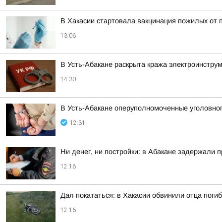
В Хакасии стартовала вакцинация пожилых от 
13:06
В Усть-Абакане раскрыта кража электроинстру
14:30
В Усть-Абакане оперуполномоченные уголовног
12:31
Ни денег, ни постройки: в Абакане задержали 
12:16
Дал покататься: в Хакасии обвинили отца пог
12:16