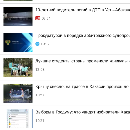
19-летний водитель погиб в ДТП в Усть-Абакан
09:54
Прокуратурой в порядке арбитражного судопро
09:12
Лучшие студенты страны променяли каникулы на
12:03
Крышу снесло: на трассе в Хакасии произошло
10:27
Выборы в Госдуму: что увидят избиратели Хак
10:21