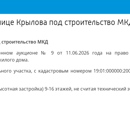
улице Крылова под строительство М
д строительство МКД
онном аукционе № 9 от 11.06.2026 года на право 
жилого дома.
ного участка, с кадастровым номером 19:01:000000:200
отная застройка) 9-16 этажей, не считая технический э