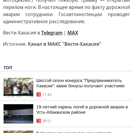
мотоциклист получил тяжелую травму — открытый
перелом ноги. В настоящее время по факту дорожной
аварии сотрудники Госавтоинспекции проводят
административное расследование.
Вести-Хакасия в
Telegram
|
MAX
Источник:
Канал в МАКС "Вести-Хакасия"
ТОП
Шестой сезон конкурса "Предприниматель
Хакасии": какие бонусы получают участники
11:43
19-летний парень погиб в дорожной аварии в
Усть-Абаканском районе
09:21