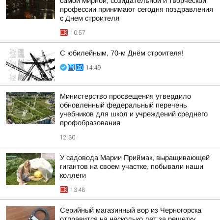
самой мирной, созидательной и творческой
профессии принимают сегодня поздравления
с Днем строителя
10:57
С юбилейным, 70-м Днём строителя!
14:49
Министерство просвещения утвердило
обновленный федеральный перечень
учебников для школ и учреждений среднего
профобразования
12:30
У садовода Марии Приймак, выращивающей
гигантов на своем участке, побывали наши
коллеги
13:48
Серийный магазинный вор из Черногорска
отправится на несколько лет за решетку