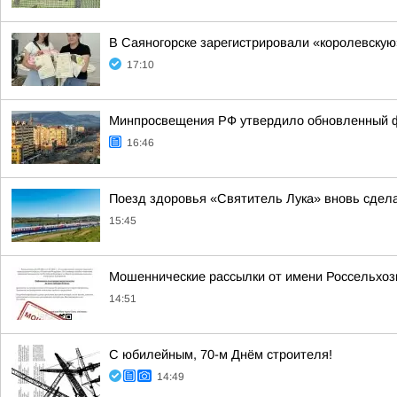
В Саяногорске зарегистрировали «королевску
17:10
Минпросвещения РФ утвердило обновленный фе
16:46
Поезд здоровья «Святитель Лука» вновь сдела
15:45
Мошеннические рассылки от имени Россельхоз
14:51
С юбилейным, 70-м Днём строителя!
14:49