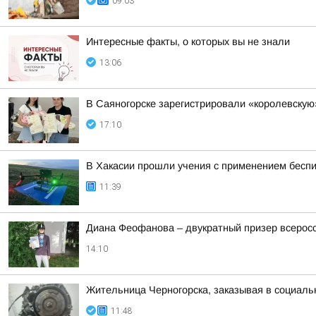
09:03
Интересные факты, о которых вы не знали
13:06
В Саяногорске зарегистрировали «королевску
17:10
В Хакасии прошли учения с применением бесп
11:39
Диана Феофанова – двукратный призер всеросс
14:10
Жительница Черногорска, заказывая в социаль
11:48