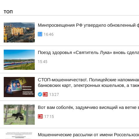
ТОП
Минпросвещения РФ утвердило обновленный фе
16:46
Поезд здоровья «Святитель Лука» вновь сдела
15:45
СТОП-мошенничество!. Полицейские напоминают
банковских карт, электронных кошельков, а такж
13:27
Вот вам соболёк, задумчиво висящий на ветке 
17:15
Мошеннические рассылки от имени Россельхоз