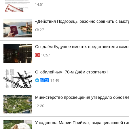
14:51
«Действия Подгорицы резонно сравнить с выст
08:27
Создаём будущее вместе: представители самой
10:57
С юбилейным, 70-м Днём строителя!
14:49
Министерство просвещения утвердило обновле
12:30
У садовода Марии Приймак, выращивающей гига