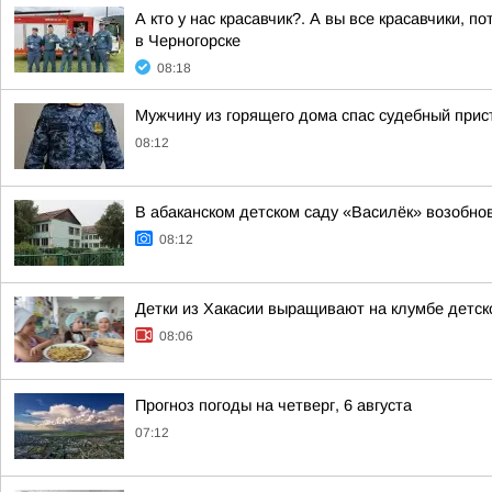
А кто у нас красавчик?. А вы все красавчики, 
в Черногорске
08:18
Мужчину из горящего дома спас судебный прис
08:12
В абаканском детском саду «Василёк» возобно
08:12
Детки из Хакасии выращивают на клумбе детск
08:06
Прогноз погоды на четверг, 6 августа
07:12