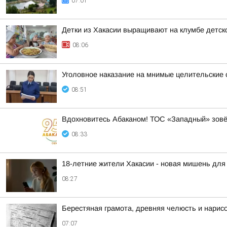
07:01
Детки из Хакасии выращивают на клумбе детско
08:06
Уголовное наказание на мнимые целительские 
08:51
Вдохновитесь Абаканом! ТОС «Западный» зов
08:33
18-летние жители Хакасии - новая мишень для
08:27
Берестяная грамота, древняя челюсть и нарис
07:07