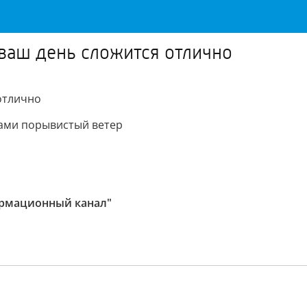
ь ваш день сложится отлично
 отлично
стами порывистый ветер
ормационный канал"