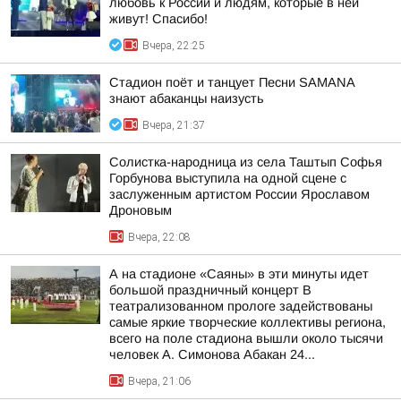
любовь к России и людям, которые в ней
живут! Спасибо!
Вчера, 22:25
Стадион поёт и танцует Песни SAMANA
знают абаканцы наизусть
Вчера, 21:37
Солистка-народница из села Таштып Софья
Горбунова выступила на одной сцене с
заслуженным артистом России Ярославом
Дроновым
Вчера, 22:08
А на стадионе «Саяны» в эти минуты идет
большой праздничный концерт В
театрализованном прологе задействованы
самые яркие творческие коллективы региона,
всего на поле стадиона вышли около тысячи
человек А. Симонова Абакан 24...
Вчера, 21:06