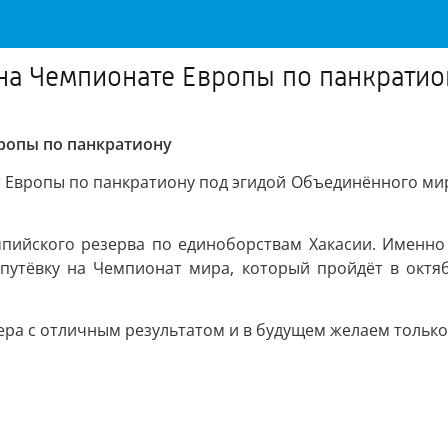
 на Чемпионате Европы по панкратио
вропы по панкратиону
ат Европы по панкратиону под эгидой Объединённого ми
пийского резерва по единоборствам Хакасии. Именно
путёвку на Чемпионат мира, который пройдёт в октяб
ера с отличным результатом и в будущем желаем только