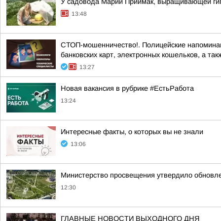
У садовода Марии Приймак, выращивающей гиг
13:48
СТОП-мошенничество!. Полицейские напоминаю
банковских карт, электронных кошельков, а такж
13:27
Новая вакансия в рубрике #ЕстьРабота
13:24
Интересные факты, о которых вы не знали
13:06
Министерство просвещения утвердило обновл
12:30
ГЛАВНЫЕ НОВОСТИ ВЫХОДНОГО ДНЯ