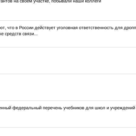
антов на своем участке, побывали наши коллеги
т, что в России действует уголовная ответственность для дро
е средств связи...
енный федеральный перечень учебников для школ и учреждений