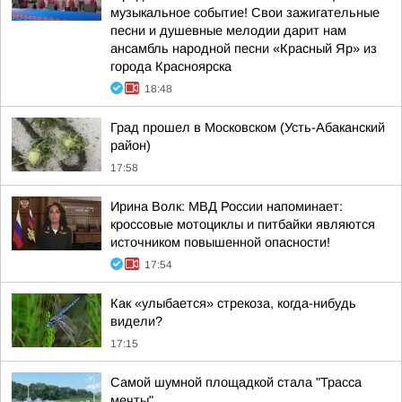
музыкальное событие! Свои зажигательные
песни и душевные мелодии дарит нам
ансамбль народной песни «Красный Яр» из
города Красноярска
18:48
Град прошел в Московском (Усть-Абаканский
район)
17:58
Ирина Волк: МВД России напоминает:
кроссовые мотоциклы и питбайки являются
источником повышенной опасности!
17:54
Как «улыбается» стрекоза, когда-нибудь
видели?
17:15
Самой шумной площадкой стала "Трасса
мечты"