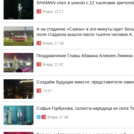
SHAMAN спел в унисон с 12 тысячами зрителе
Вчера, 22:27
А на стадионе «Саяны» в эти минуты идет бол
поле стадиона вышли около тысячи человек А. 
Вчера, 21:06
Поздравление Главы Абакана Алексея Лемина 
Вчера, 22:42
Создаём будущее вместе: представители самой
10:57
Софья Горбунова, солиста-народица из села Т
Вчера, 21:48