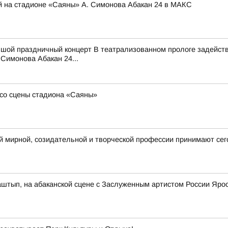
й на стадионе «Саяны» А. Симонова Абакан 24 в МАКС
ьшой праздничный концерт В театрализованном прологе задейств
Симонова Абакан 24...
со сцены стадиона «Саяны»
 мирной, созидательной и творческой профессии принимают сег
аштып, на абаканской сцене с Заслуженным артистом России Яр