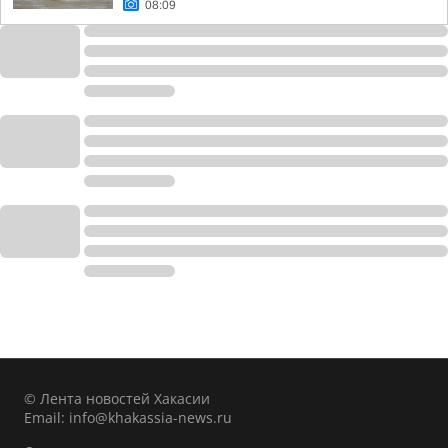
08:09
© Лента новостей Хакасии
Email:
info@khakassia-news.ru