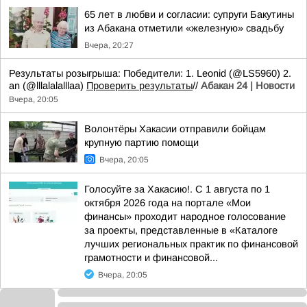
65 лет в любви и согласии: супруги Бакутины
из Абакана отметили «железную» свадьбу
Вчера, 20:27
Результаты розыгрыша: Победители: 1. Leonid (@LS5960) 2.
an (@lllalalalllaa)
Проверить результаты
//
Абакан 24 | Новости
Вчера, 20:05
Волонтёры Хакасии отправили бойцам
крупную партию помощи
Вчера, 20:05
Голосуйте за Хакасию!. С 1 августа по 1
октября 2026 года на портале «Мои
финансы» проходит народное голосование
за проекты, представленные в «Каталоге
лучших региональных практик по финансовой
грамотности и финансовой...
Вчера, 20:05