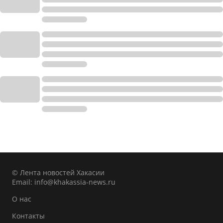
© Лента новостей Хакасии
Email:
info@khakassia-news.ru
О нас
Контакты