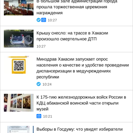
В большом зале администрации города
прошла торжественная церемония
награждения
10:27
Крышу снесло: на трассе в Хакасии
произошло смертельное ДТП
10:27
Минздрав Хакасии запускает опрос
населения о качестве и удобстве проведении
диспансеризации в медучреждениях
республики
10:24
К 175-тию железнодорожных войск России в
КДЦ абаканской воинской части открыли
музей
10:21
Выборы в Госдуму: что увидят избиратели