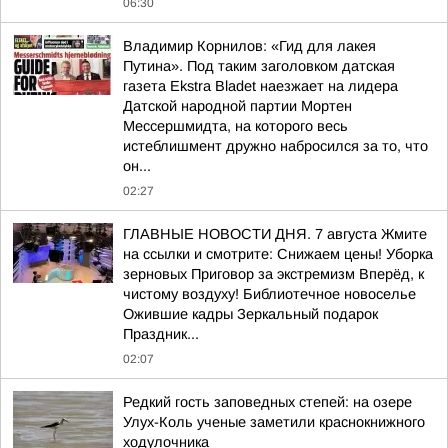
06:30
Владимир Корнилов: «Гид для лакея
Путина». Под таким заголовком датская
газета Ekstra Bladet наезжает на лидера
Датской народной партии Мортен
Мессершмидта, на которого весь
истеблишмент дружно набросился за то, что
он...
02:27
ГЛАВНЫЕ НОВОСТИ ДНЯ. 7 августа Жмите
на ссылки и смотрите: Снижаем цены! Уборка
зерновых Приговор за экстремизм Вперёд, к
чистому воздуху! Библиотечное новоселье
Ожившие кадры Зеркальный подарок
Праздник...
02:07
Редкий гость заповедных степей: на озере
Улух-Коль ученые заметили краснокнижного
ходулочника