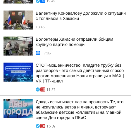
12:42
Валентину Коновалову доложили о ситуации
с топливом в Хакасии
13:45
Волонтёры Хакасии отправили бойцам
крупную партию помощи
17:08
СТОП-мошенничество. Кладите трубку без
разговоров - это самый действенный способ
против мошенников Наши страницы в MAX |
VK | ТГ-канал
11:57
Дождь испытывает нас на прочность Те, кто
не испугались ветра и ливня, встречают
абаканские детские коллективы на главной
сцене Дня города в ПКиО
16:09