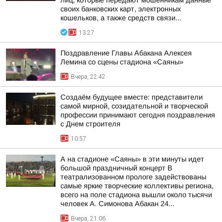
лиц, которые передают мошенникам данные
своих банковских карт, электронных
кошельков, а также средств связи...
13:27
Поздравление Главы Абакана Алексея
Лемина со сцены стадиона «Саяны»
Вчера, 22:42
Создаём будущее вместе: представители
самой мирной, созидательной и творческой
профессии принимают сегодня поздравления
с Днем строителя
10:57
А на стадионе «Саяны» в эти минуты идет
большой праздничный концерт В
театрализованном прологе задействованы
самые яркие творческие коллективы региона,
всего на поле стадиона вышли около тысячи
человек А. Симонова Абакан 24...
Вчера, 21:06