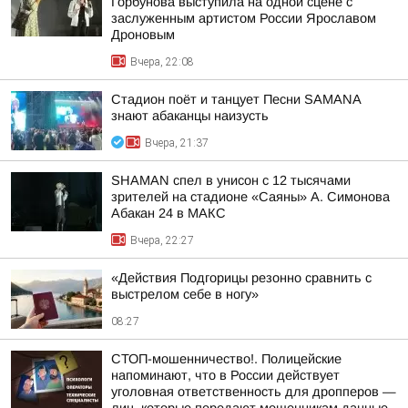
Горбунова выступила на одной сцене с
заслуженным артистом России Ярославом
Дроновым
Вчера, 22:08
Стадион поёт и танцует Песни SAMANA
знают абаканцы наизусть
Вчера, 21:37
SHAMAN спел в унисон с 12 тысячами
зрителей на стадионе «Саяны» А. Симонова
Абакан 24 в МАКС
Вчера, 22:27
«Действия Подгорицы резонно сравнить с
выстрелом себе в ногу»
08:27
СТОП-мошенничество!. Полицейские
напоминают, что в России действует
уголовная ответственность для дропперов —