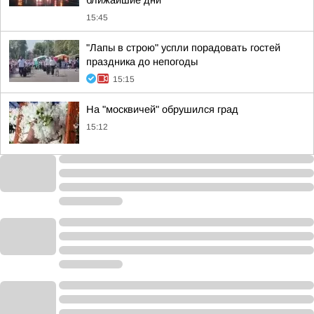
ближайшие дни
15:45
"Лапы в строю" успли порадовать гостей
праздника до непогоды
15:15
На "москвичей" обрушился град
15:12