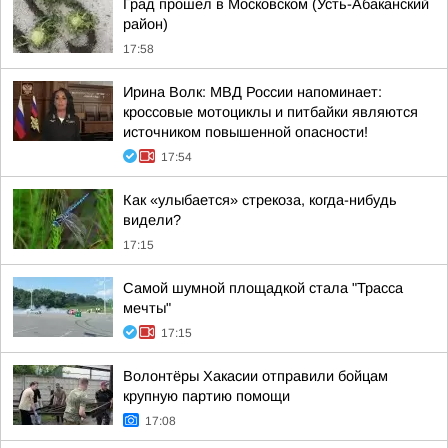
Град прошел в Московском (Усть-Абаканский
район)
17:58
Ирина Волк: МВД России напоминает:
кроссовые мотоциклы и питбайки являются
источником повышенной опасности!
17:54
Как «улыбается» стрекоза, когда-нибудь
видели?
17:15
Самой шумной площадкой стала "Трасса
мечты"
17:15
Волонтёры Хакасии отправили бойцам
крупную партию помощи
17:08