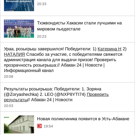
20:33
Тхэквондисты Хакасии стали лучшими на
мировом пьедестале
20:23
Ураа, розыгрыш завершился! Победители: 1)
Катерина Н
2)
НАТАЛИЯ
Спасибо за участие, с победителями свяжется
администрация канала для выдачи призов! Проверить
прозрачность розыгрыша://
Абакан 24 | Новости |
Информационный канал
20:08
Результаты розыгрыша: Победители: 1. Зоряна
(@Zoryashechka) 2. LEO (@NXP8YTI74)
Проверить
результаты
//
Абакан 24 | Новости
20:03
Новая поликлиника появится в Усть-Абакане
19:54