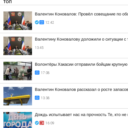
ТОП
Валентин Коновалов: Провёл совещание по обс
12:42
Валентину Коновалову доложили о ситуации с 
13:45
Волонтёры Хакасии отправили бойцам крупну
17:08
Валентин Коновалов рассказал о росте запасов
13:38
Дождь испытывает нас на прочность Те, кто не
16:09