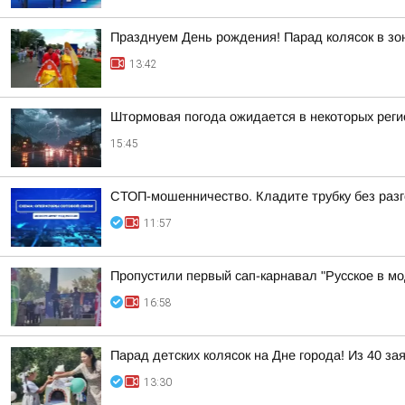
Празднуем День рождения! Парад колясок в зо
13:42
Штормовая погода ожидается в некоторых реги
15:45
СТОП-мошенничество. Кладите трубку без разг
11:57
Пропустили первый сап-карнавал "Русское в мо
16:58
Парад детских колясок на Дне города! Из 40 за
13:30