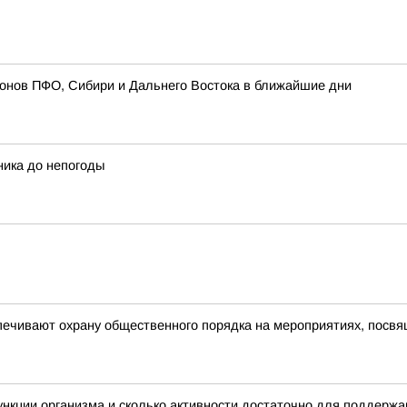
ионов ПФО, Сибири и Дальнего Востока в ближайшие дни
ника до непогоды
печивают охрану общественного порядка на мероприятиях, посв
нкции организма и сколько активности достаточно для поддерж