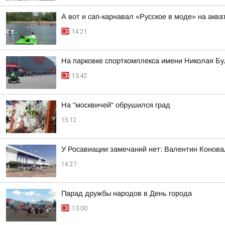
А вот и сап-карнавал «Русское в моде» на акв
14:21
На парковке спорткомплекса имени Николая Б
13:42
На "москвичей" обрушился град
15:12
У Росавиации замечаний нет: Валентин Конова
14:27
Парад дружбы народов в День города
13:00