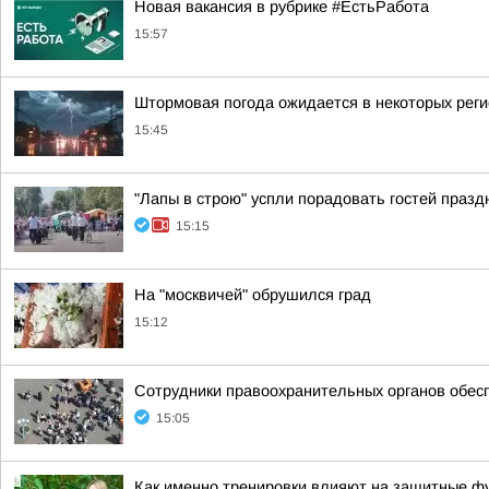
Новая вакансия в рубрике #ЕстьРабота
15:57
Штормовая погода ожидается в некоторых рег
15:45
"Лапы в строю" успли порадовать гостей празд
15:15
На "москвичей" обрушился град
15:12
Сотрудники правоохранительных органов обес
15:05
Как именно тренировки влияют на защитные фу