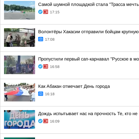
Самой шумной площадкой стала "Трасса мечты
17:15
Волонтёры Хакасии отправили бойцам крупну
17:08
Пропустили первый сап-карнавал "Русское в м
16:58
Как Абакан отмечает День города
16:18
Дождь испытывает нас на прочность Те, кто не
16:09