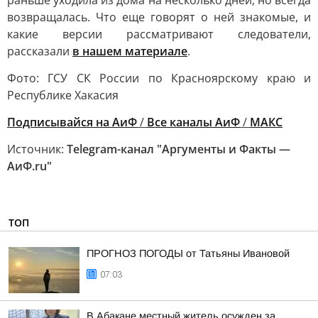
раньше уходила из дома на несколько дней, но всегда
возвращалась. Что еще говорят о ней знакомые, и
какие версии рассматривают следователи,
рассказали
в нашем материале
.
Фото: ГСУ СК России по Красноярскому краю и
Республике Хакасия
Подписывайся на АиФ
/
Все каналы АиФ
/
MAКС
Источник:
Telegram-канал "Аргументы и Факты —
АиФ.ru"
ТОП
ПРОГНОЗ ПОГОДЫ от Татьяны Ивановой
07:03
В Абакане местный житель осужден за