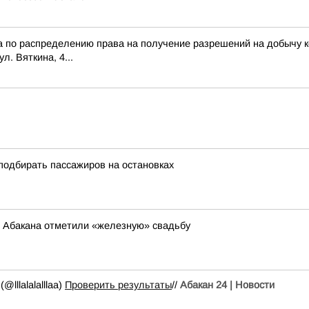
 по распределению права на получение разрешений на добычу ко
ул. Вяткина, 4...
подбирать пассажиров на остановках
из Абакана отметили «железную» свадьбу
lllalalalllaa)
Проверить результаты
//
Абакан 24 | Новости