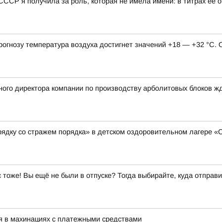
Р я получила за роль, которая не имела имени: в титрах её о
 прогнозу температура воздуха достигнет значений +18 — +32 °С.
ого директора компании по производству арболитовых блоков ж
рядку со стражем порядка» в детском оздоровительном лагере 
ас тоже! Вы ещё не были в отпуске? Тогда выбирайте, куда отправи
я в махинациях с платежными средствами