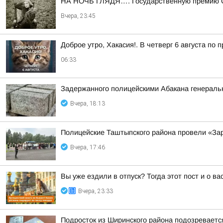
НА НОЧЬ ГЛЯДЯ…. Государственную премию ССС
Вчера, 23:45
Доброе утро, Хакасия!. В четверг 6 августа по
06:33
Задержанного полицейскими Абакана генеральн
Вчера, 18:13
Полицейские Таштыпского района провели «За
Вчера, 17:46
Вы уже ездили в отпуск? Тогда этот пост и о в
Вчера, 23:33
Подросток из Ширинского района подозреваетс