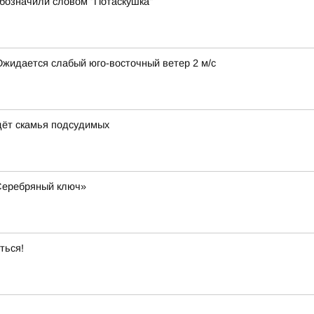
бозначили словом "Потаскушка"
 Ожидается слабый юго-восточный ветер 2 м/с
дёт скамья подсудимых
«Серебряный ключ»
ться!