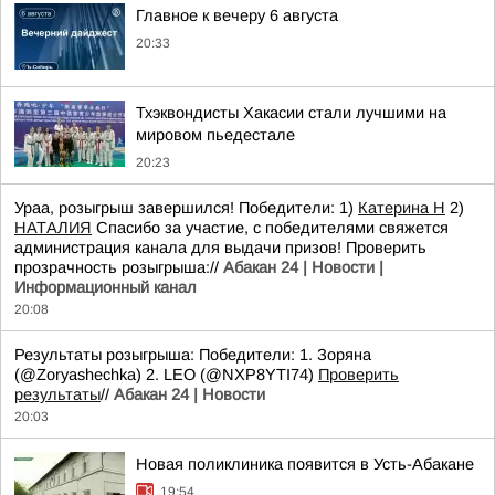
Главное к вечеру 6 августа
20:33
Тхэквондисты Хакасии стали лучшими на
мировом пьедестале
20:23
Ураа, розыгрыш завершился! Победители: 1)
Катерина Н
2)
НАТАЛИЯ
Спасибо за участие, с победителями свяжется
администрация канала для выдачи призов! Проверить
прозрачность розыгрыша://
Абакан 24 | Новости |
Информационный канал
20:08
Результаты розыгрыша: Победители: 1. Зоряна
(@Zoryashechka) 2. LEO (@NXP8YTI74)
Проверить
результаты
//
Абакан 24 | Новости
20:03
Новая поликлиника появится в Усть-Абакане
19:54