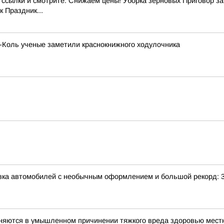
ылки и смотрите: Снижаем цены! Уборка зерновых Приговор за э
 Праздник...
х-Коль ученые заметили краснокнижного ходулочника
авка автомобилей с необычным оформлением и большой рекорд: 
иняются в умышленном причинении тяжкого вреда здоровью мес