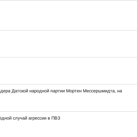
 лидера Датской народной партии Мортен Мессершмидта, на
едной случай агрессии в ПВЗ