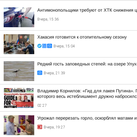
Антимонопольщики требуют от ХТК снижения ц
Вчера, 15:36
Хакасия готовится к отопительному сезону
Вчера, 15:04
Редкий гость заповедных степей: на озере Улу
Вчера, 21:39
Владимир Корнилов: «Гид для лакея Путина». П
которого весь истеблишмент дружно набросился 
02:27
Угрожал перерезать горло, оскорблял матами 
Вчера, 19:27