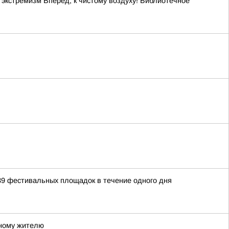
кстремизм Вперёд, к чистому воздуху! Библиотечное
39 фестивальных площадок в течение одного дня
тному жителю