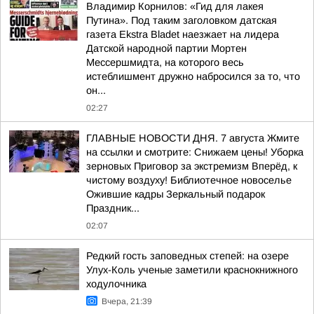
Владимир Корнилов: «Гид для лакея
Путина». Под таким заголовком датская
газета Ekstra Bladet наезжает на лидера
Датской народной партии Мортен
Мессершмидта, на которого весь
истеблишмент дружно набросился за то, что
он...
02:27
ГЛАВНЫЕ НОВОСТИ ДНЯ. 7 августа Жмите
на ссылки и смотрите: Снижаем цены! Уборка
зерновых Приговор за экстремизм Вперёд, к
чистому воздуху! Библиотечное новоселье
Ожившие кадры Зеркальный подарок
Праздник...
02:07
Редкий гость заповедных степей: на озере
Улух-Коль ученые заметили краснокнижного
ходулочника
Вчера, 21:39