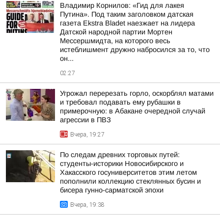
Владимир Корнилов: «Гид для лакея
Путина». Под таким заголовком датская
газета Ekstra Bladet наезжает на лидера
Датской народной партии Мортен
Мессершмидта, на которого весь
истеблишмент дружно набросился за то, что
он...
02:27
Угрожал перерезать горло, оскорблял матами
и требовал подавать ему рубашки в
примерочную: в Абакане очередной случай
агрессии в ПВЗ
Вчера, 19:27
По следам древних торговых путей:
студенты-историки Новосибирского и
Хакасского госуниверситетов этим летом
пополнили коллекцию стеклянных бусин и
бисера гунно-сарматской эпохи
Вчера, 19:38