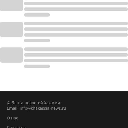
© Лента новостей Хакасии
Email:
info@khakassia-news.ru
О нас
Контакты