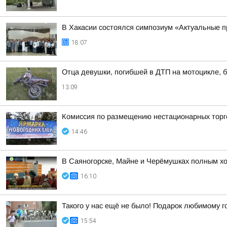
В Хакасии состоялся симпозиум «Актуальные п
18:07
Отца девушки, погибшей в ДТП на мотоцикле, б
13:09
Комиссия по размещению нестационарных торго
14:46
В Саяногорске, Майне и Черёмушках полным х
16:10
Такого у нас ещё не было! Подарок любимому г
15:54