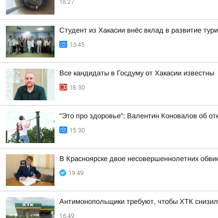
18:27
Студент из Хакасии внёс вклад в развитие тур
13:45
Все кандидаты в Госдуму от Хакасии известны
18:30
"Это про здоровье": Валентин Коновалов об от
15:30
В Красноярске двое несовершеннолетних обви
19:49
Антимонопольщики требуют, чтобы ХТК снизил
16:49