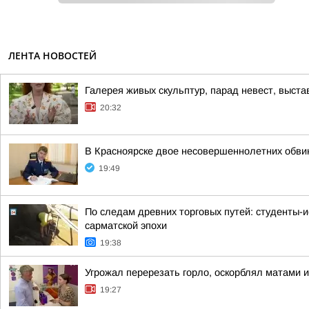
ЛЕНТА НОВОСТЕЙ
Галерея живых скульптур, парад невест, выст
20:32
В Красноярске двое несовершеннолетних обв
19:49
По следам древних торговых путей: студенты-и
сарматской эпохи
19:38
Угрожал перерезать горло, оскорблял матами 
19:27