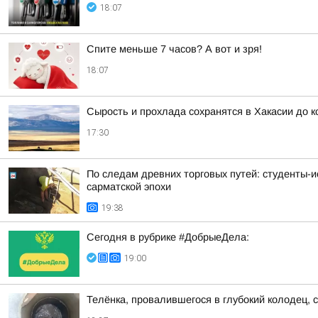
18:07
Спите меньше 7 часов? А вот и зря!
18:07
Сырость и прохлада сохранятся в Хакасии до 
17:30
По следам древних торговых путей: студенты-и
сарматской эпохи
19:38
Сегодня в рубрике #ДобрыеДела:
19:00
Телёнка, провалившегося в глубокий колодец, 