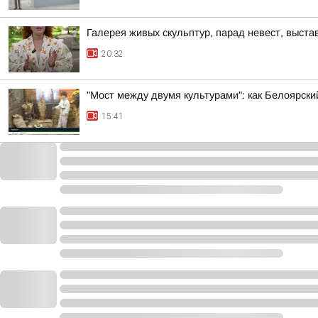
Галерея живых скульптур, парад невест, выст
20:32
"Мост между двумя культурами": как Белоярск
15:41