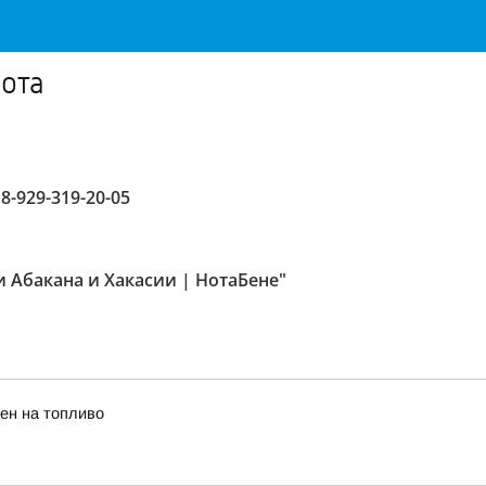
бота
-929-319-20-05
и Абакана и Хакасии | НотаБене"
ен на топливо