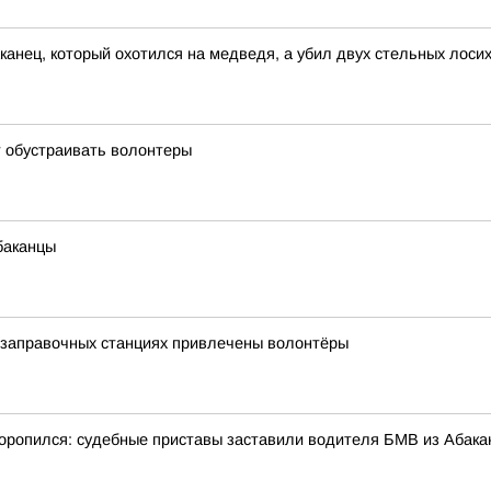
канец, который охотился на медведя, а убил двух стельных лоси
 обустраивать волонтеры
баканцы
тозаправочных станциях привлечены волонтёры
оропился: судебные приставы заставили водителя БМВ из Абака