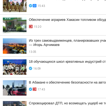
15:43
Обеспечение аграриев Хакасии топливом обсу
15:20
Из трех самовыдвиженцев, планировавших уча
— Игорь Арчимаев
13:05
18 обучающихся школ креативных индустрий ст
16:09
В Абакане к обеспечению безопасности на авт
17:43
Спровоцировал ДТП, но возмещать ущерб не то