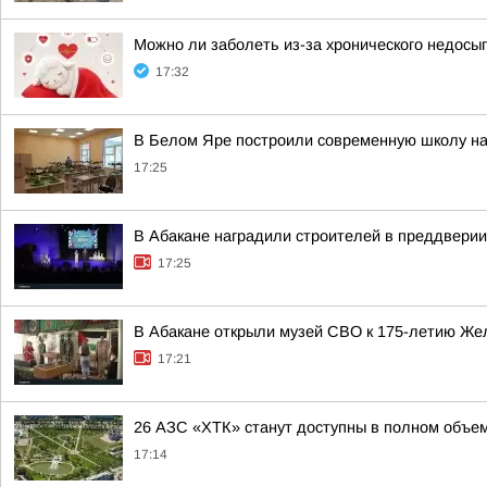
Можно ли заболеть из-за хронического недосы
17:32
В Белом Яре построили современную школу на
17:25
В Абакане наградили строителей в преддвери
17:25
В Абакане открыли музей СВО к 175-летию Же
17:21
26 АЗС «ХТК» станут доступны в полном объем
17:14