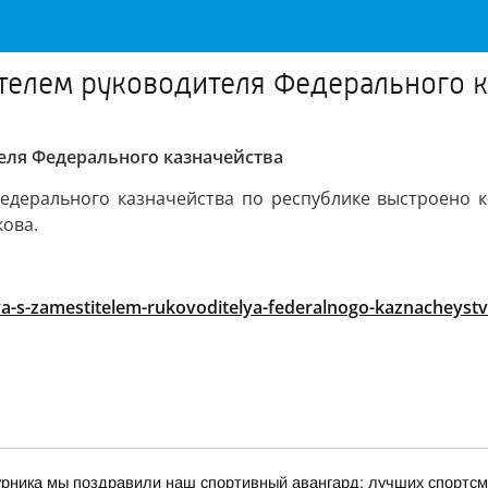
ителем руководителя Федерального 
теля Федерального казначейства
дерального казначейства по республике выстроено к
ова.
lsya-s-zamestitelem-rukovoditelya-federalnogo-kaznacheystv
урника мы поздравили наш спортивный авангард: лучших спортсм