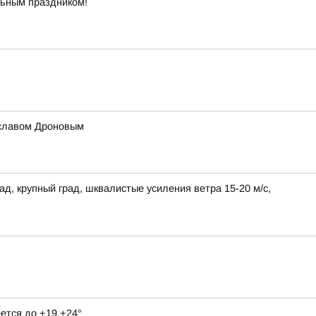
льным праздником!
ославом Дроновым
ад, крупный град, шквалистые усиления ветра 15-20 м/с,
ется до +19,+24°