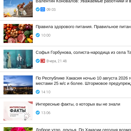
Валентин Коновалов: Уважаемые работники и 
09:03
Правила здорового питания. Правильное питан
10:00
Софья Горбунова, солиста-народица из села Т
Вчера, 21:48
По Республике Хакасия ночью 10 августа 2026 г
местами 25 м/с и более. Штормовое предупрежд
14:10
Интересные факты, о которых вы не знали
13:06
Доброе утро, друзья. По Хакасии сегодня возм