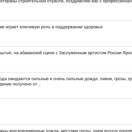
ветераны строительной отрасли, поздравляю вас с профессиона
ие играет ключевую роль в поддержании здоровья
аштып, на абаканской сцене с Заслуженным артистом России Яр
ода ожидаются сильные и очень сильные дожди, ливни, грозы, гр
ение получено от...
ожны кратковременные дожди, местами грозы, днем воздух прогре