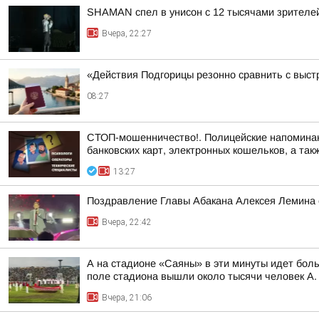
SHAMAN спел в унисон с 12 тысячами зрителе
Вчера, 22:27
«Действия Подгорицы резонно сравнить с выст
08:27
СТОП-мошенничество!. Полицейские напоминают
банковских карт, электронных кошельков, а такж
13:27
Поздравление Главы Абакана Алексея Лемина 
Вчера, 22:42
А на стадионе «Саяны» в эти минуты идет бол
поле стадиона вышли около тысячи человек А. 
Вчера, 21:06