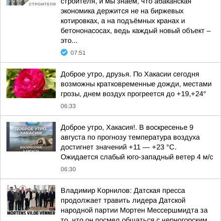
строителя, и мы знаем, что абаканская
экономика держится не на биржевых
котировках, а на подъёмных кранах и
бетононасосах, ведь каждый новый объект –
это...
07:51
Доброе утро, друзья. По Хакасии сегодня
возможны кратковременные дожди, местами
грозы, днем воздух прогреется до +19,+24°
06:33
Доброе утро, Хакасия!. В воскресенье 9
августа по прогнозу температура воздуха
достигнет значений +11 — +23 °С.
Ожидается слабый юго-западный ветер 4 м/с
06:30
Владимир Корнилов: Датская пресса
продолжает травить лидера Датской
народной партии Мортен Мессершмидта за
то, что он посмел общаться с черногорским