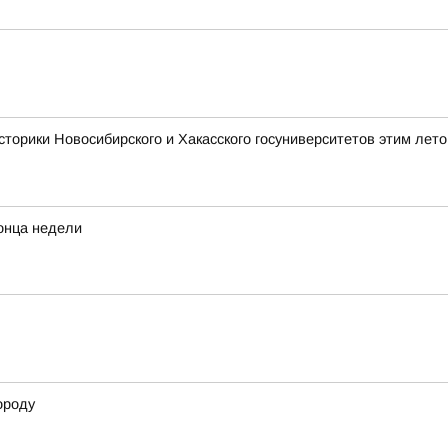
сторики Новосибирского и Хакасского госуниверситетов этим лет
конца недели
ороду