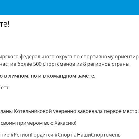
те!
ирского федерального округа по спортивному ориентир
участие более 500 спортсменов из 8 регионов страны.
 в личном, но и в командном зачёте.
етт.
етланы Котельниковой уверенно завоевала первое место!
 своим примером всю Хакасию!
ание #РегионГордится #Спорт #НашиСпортсмены