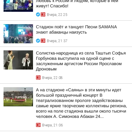
любовь к России и людям, которые в ней
живут! Спасибо!
Вчера, 22:25
Стадион поёт и танцует Песни SAMANA
знают абаканцы наизусть
Вчера, 21:37
Солистка-народница из села Таштып Софья
Горбунова выступила на одной сцене с
заслуженным артистом России Ярославом
Дроновым
Вчера, 22:08
А на стадионе «Саяны» в эти минуты идет
большой праздничный концерт В
театрализованном прологе задействованы
самые яркие творческие коллективы региона,
всего на поле стадиона вышли около тысячи
человек А. Симонова Абакан 24...
Вчера, 21:06