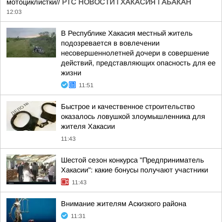
мотоциклистки//
РТС НОВОСТИ I ХАКАСИЯ I АБАКАН
12:03
В Республике Хакасия местный житель
подозревается в вовлечении
несовершеннолетней дочери в совершение
действий, представляющих опасность для ее
жизни
11:51
Быстрое и качественное строительство
оказалось ловушкой злоумышленника для
жителя Хакасии
11:43
Шестой сезон конкурса "Предприниматель
Хакасии": какие бонусы получают участники
11:43
Внимание жителям Аскизкого района
11:31