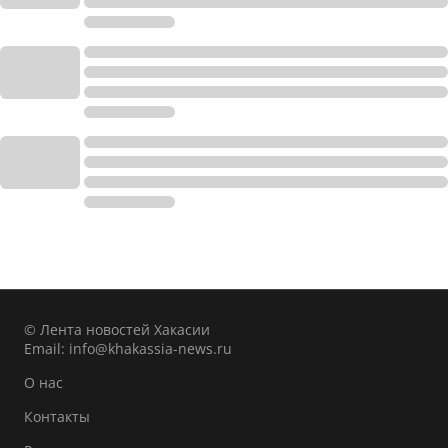
© Лента новостей Хакасии
Email:
info@khakassia-news.ru
О нас
Контакты