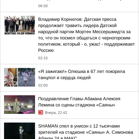
06:30
Владимир Корнилов: Датская пресса
продолжает травить лидера Датской
народной партии Мортен Мессершмидта за
то, что он посмел общаться с черногорским
политиком, который - о, ужас! - поддерживает
Россию
02:15
«Я зажигаю!» Олюшка в 67 лет покорила
танцпол и сердца людей
02:00
Поздравление Главы Абакана Алексея
Лемина со сцены стадиона «Саяны»
Вчера, 22:42
SHAMAN спел в унисон с 12 тысячами
зрителей на стадионе «Саяны» А. Симонова
Абакан 24 в МАКС